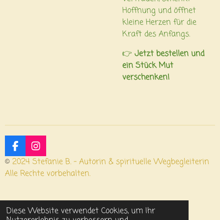
Hoffnung und öffnet
kleine Herzen für die
Kraft des Anfangs.
👉
Jetzt bestellen und
ein Stück Mut
verschenken!
F
I
a
n
©
2024 Stefanie B. – Autorin & spirituelle Wegbegleiterin
c
s
Alle Rechte vorbehalten.
e
t
b
a
o
g
o
r
Diese Website verwendet Cookies, um Ihr
k
a